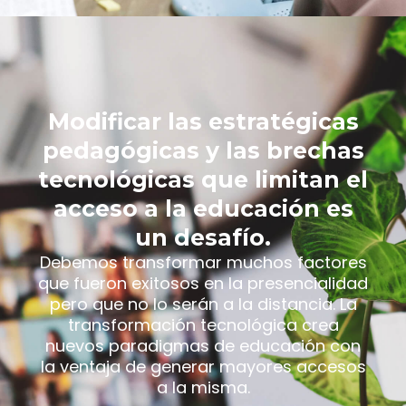
Modificar las estratégicas
pedagógicas y las brechas
tecnológicas que limitan el
acceso a la educación es
un desafío.
Debemos transformar muchos factores
que fueron exitosos en la presencialidad
pero que no lo serán a la distancia. La
transformación tecnológica crea
nuevos paradigmas de educación con
la ventaja de generar mayores accesos
a la misma.